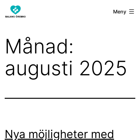
Hoppa
balansorebro.se
Meny
till
innehåll
Månad:
augusti 2025
Nya möjligheter med