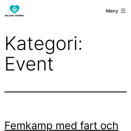
Hoppa
balansorebro.se
Meny
till
innehåll
Kategori:
Event
Femkamp med fart och