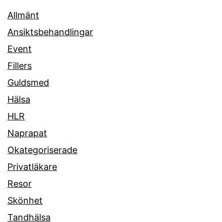
Allmänt
Ansiktsbehandlingar
Event
Fillers
Guldsmed
Hälsa
HLR
Naprapat
Okategoriserade
Privatläkare
Resor
Skönhet
Tandhälsa