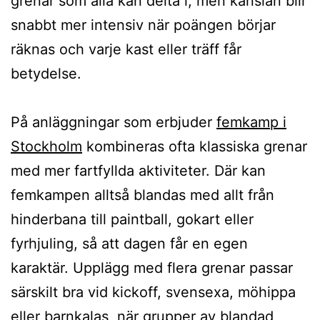
grenar som alla kan delta i, men känslan blir
snabbt mer intensiv när poängen börjar
räknas och varje kast eller träff får
betydelse.
På anläggningar som erbjuder
femkamp i
Stockholm
kombineras ofta klassiska grenar
med mer fartfyllda aktiviteter. Där kan
femkampen alltså blandas med allt från
hinderbana till paintball, gokart eller
fyrhjuling, så att dagen får en egen
karaktär. Upplägg med flera grenar passar
särskilt bra vid kickoff, svensexa, möhippa
eller barnkalas, när grupper av blandad