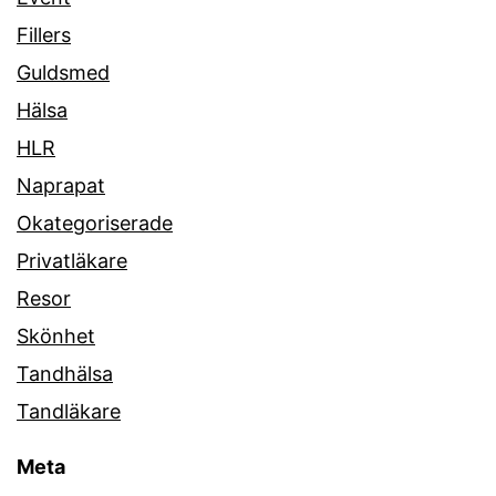
Fillers
Guldsmed
Hälsa
HLR
Naprapat
Okategoriserade
Privatläkare
Resor
Skönhet
Tandhälsa
Tandläkare
Meta