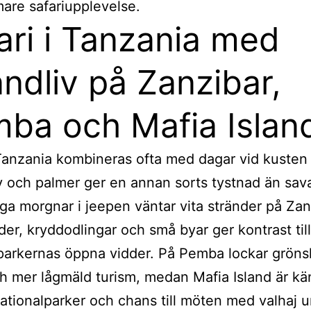
mare safariupplevelse.
ari i Tanzania med
andliv på Zanzibar,
ba och Mafia Islan
 Tanzania kombineras ofta med dagar vid kusten
v och palmer ger en annan sorts tystnad än sa
diga morgnar i jeepen väntar vita stränder på Zan
der, kryddodlingar och små byar ger kontrast till
parkernas öppna vidder. På Pemba lockar grön
ch mer lågmäld turism, medan Mafia Island är kän
ationalparker och chans till möten med valhaj u