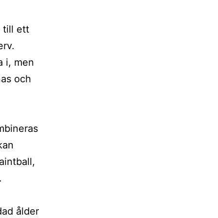
ill ett
erv.
a i, men
nas och
bineras
 kan
intball,
.
dad ålder