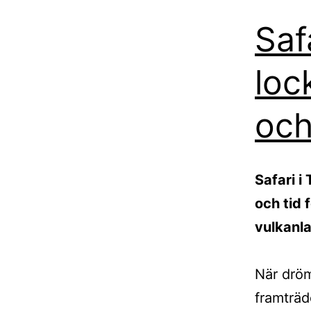
Saf
loc
och
Safari i
och tid 
vulkanl
När dröm
framträd