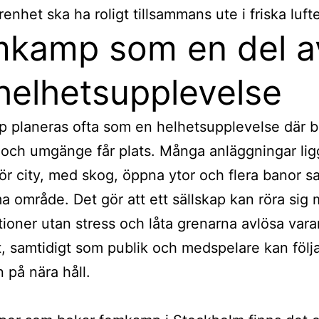
renhet ska ha roligt tillsammans ute i friska luft
kamp som en del a
helhetsupplevelse
 planeras ofta som en helhetsupplevelse där 
t och umgänge får plats. Många anläggningar lig
för city, med skog, öppna ytor och flera banor 
 område. Det gör att ett sällskap kan röra sig 
ationer utan stress och låta grenarna avlösa vara
t, samtidigt som publik och medspelare kan följ
n på nära håll.