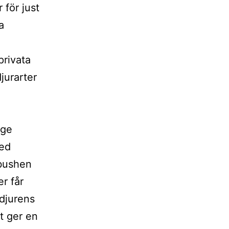
 för just
a
privata
jurarter
 ge
med
 bushen
r får
 djurens
t ger en