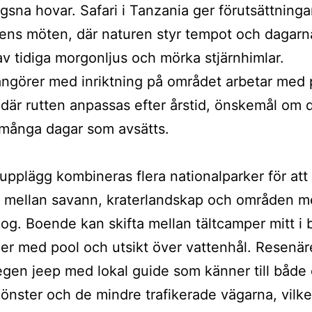
ägsna hovar. Safari i Tanzania ger förutsättningar
ens möten, där naturen styr tempot och dagarn
av tidiga morgonljus och mörka stjärnhimlar.
ngörer med inriktning på området arbetar med 
där rutten anpassas efter årstid, önskemål om d
många dagar som avsätts.
upplägg kombineras flera nationalparker för att
n mellan savann, kraterlandskap och områden 
kog. Boende kan skifta mellan tältcamper mitt i
er med pool och utsikt över vattenhål. Resenäre
egen jeep med lokal guide som känner till både
önster och de mindre trafikerade vägarna, vilke