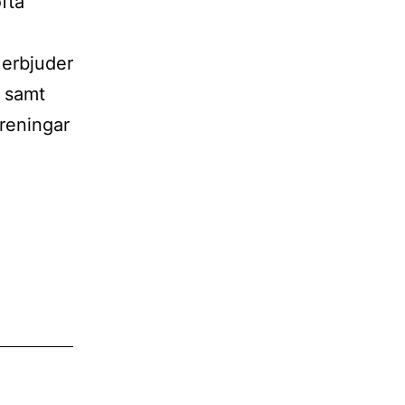
fta
 erbjuder
 samt
öreningar