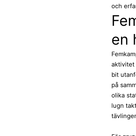
och erfa
Fem
en 
Femkamp
aktivite
bit utan
på samma
olika st
lugn tak
tävlinge