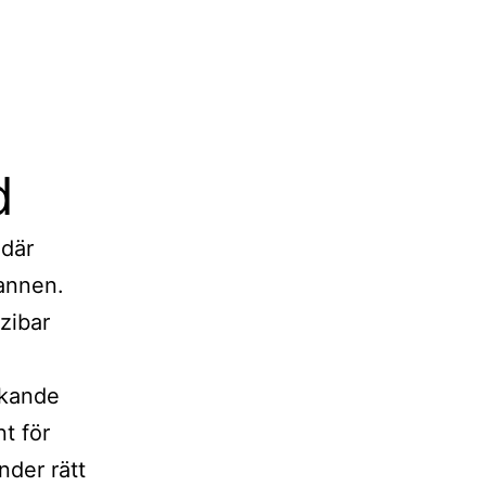
d
 där
vannen.
zibar
skande
t för
nder rätt