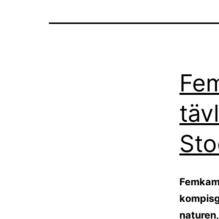
Fem
täv
St
Femkamp 
kompisgä
naturen,