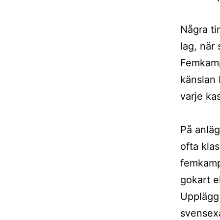
Några tim
lag, när
Femkamp 
känslan 
varje kas
På anlä
ofta kla
femkampe
gokart e
Upplägg 
svensexa