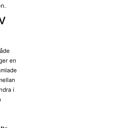
en.
v
både
ger en
samlade
mellan
ndra i
a