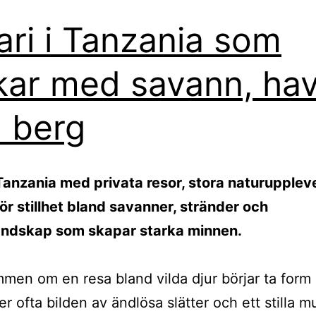
ari i Tanzania som
kar med savann, ha
 berg
 Tanzania med privata resor, stora naturupplev
för stillhet bland savanner, stränder och
andskap som skapar starka minnen.
men om en resa bland vilda djur börjar ta form
er ofta bilden av ändlösa slätter och ett stilla m