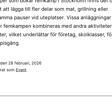
per som bokar femkamp i Stockholm finns det o
 att lägga till fler delar som mat, grillning eller
ma pauser vid uteplatser. Vissa anläggningar
är femkampen kombineras med andra aktiviteter
er, vilket underlättar för företag, skolklasser, f
pisgäng.
t den
28 februari, 2026
erat som
Event