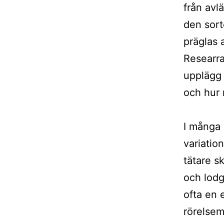
från avl
den sort
präglas 
Researra
upplägg 
och hur 
I många 
variatio
tätare s
och lodg
ofta en 
rörelsem