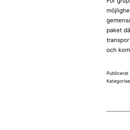
För grup
möjlighet
gemensam
paket d
transport
och kom
Publicera
Kategoris