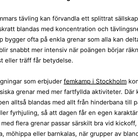
mars tävling kan förvandla ett splittrat sällskap t
 skratt blandas med koncentration och tävlingsn
bygger ofta på enkla grenar som alla kan delt
blir snabbt mer intensiv när poängen börjar räk
t eller träff får betydelse.
ggningar som erbjuder
femkamp i Stockholm
kom
ssiska grenar med mer fartfyllda aktiviteter. Där
n alltså blandas med allt från hinderbana till pa
ller fyrhjuling, så att dagen får en egen karaktär
med flera grenar passar särskilt bra vid kickoff,
, möhippa eller barnkalas, när grupper av blan