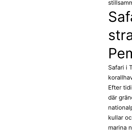
stillsam
Saf
str
Pem
Safari i
korallha
Efter ti
där grän
national
kullar o
marina n