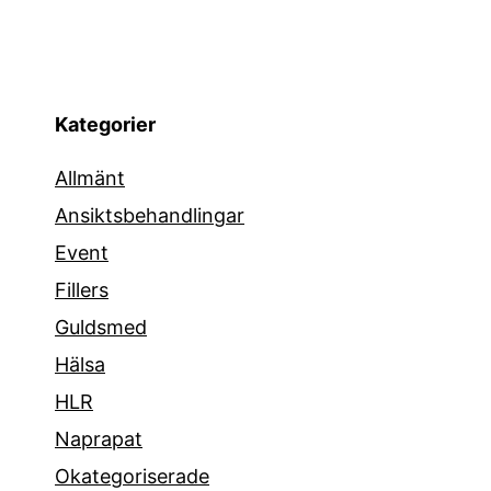
Kategorier
Allmänt
Ansiktsbehandlingar
Event
Fillers
Guldsmed
Hälsa
HLR
Naprapat
Okategoriserade