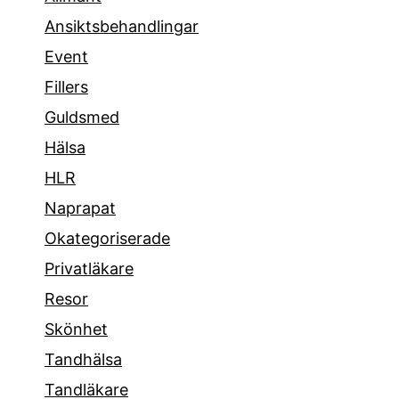
Ansiktsbehandlingar
Event
Fillers
Guldsmed
Hälsa
HLR
Naprapat
Okategoriserade
Privatläkare
Resor
Skönhet
Tandhälsa
Tandläkare