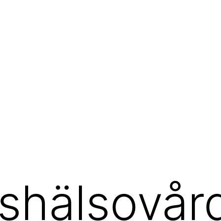
shälsovård