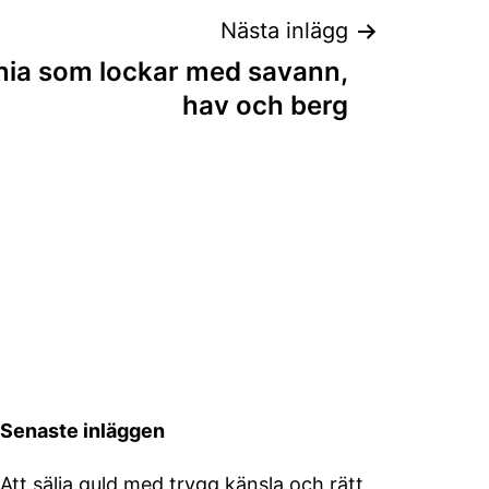
Nästa inlägg
ania som lockar med savann,
hav och berg
Senaste inläggen
Att sälja guld med trygg känsla och rätt