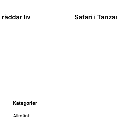
ing
räddar liv
Safari i Tanz
Kategorier
Allmänt