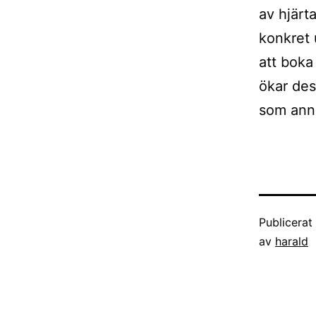
av hjärt
konkret 
att boka
ökar des
som anna
Publicera
av
harald