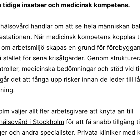
å tidiga insatser och medicinsk kompetens.
hälsovård handlar om att se hela människan b
estationen. När medicinsk kompetens kopplas ti
om arbetsmiljö skapas en grund för förebygga
 i stället för sena krisåtgärder. Genom strukture
troller, medicinska bedömningar och stöd vid ti
år det att fånga upp risker innan de leder till l
vning.
lm väljer allt fler arbetsgivare att knyta an till
hälsovård i Stockholm
för att få snabb tillgång ti
er och andra specialister. Privata kliniker med 