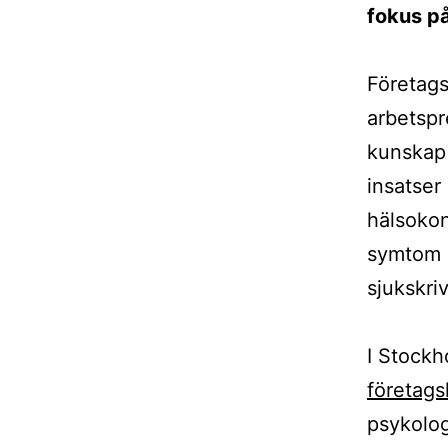
fokus p
Företags
arbetspr
kunskap 
insatser
hälsokon
symtom g
sjukskri
I Stockho
företags
psykolog