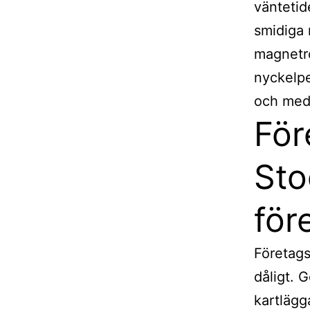
väntetide
smidiga
magnetr
nyckelpe
och meda
För
Sto
för
Företags
dåligt. 
kartlägg