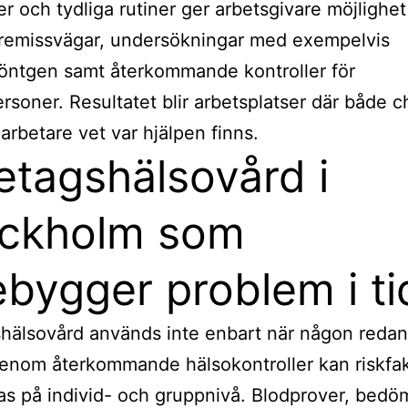
r och tydliga rutiner ger arbetsgivare möjlighet t
 remissvägar, undersökningar med exempelvis
öntgen samt återkommande kontroller för
rsoner. Resultatet blir arbetsplatser där både c
rbetare vet var hjälpen finns.
etagshälsovård i
ckholm som
ebygger problem i t
hälsovård används inte enbart när någon reda
Genom återkommande hälsokontroller kan riskfa
as på individ- och gruppnivå. Blodprover, bedö