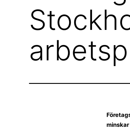
Stockho
arbetsp
Företags
minskar