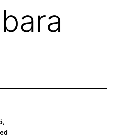
lbara
ö,
med