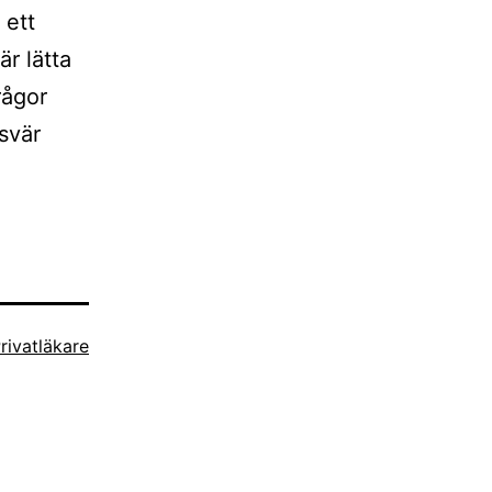
 ett
är lätta
rågor
svär
rivatläkare