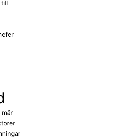
ill
hefer
id
n mår
ktorer
mningar