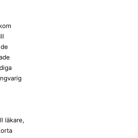
akom
ll
nde
rade
diga
ångvarig
ll läkare,
korta